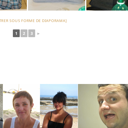
RER SOUS FORME DE DIAPORAMA]
1
2
3
►